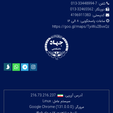
تلفن:
7-33448994-013
دورنگار:
32465562-013
کدپستی:
4196911383
ساعات پاسخگویی:
۸ الی ۱۶
https://goo.gl/maps/TjvWu2BvxQz
آدرس آی‌پی:
216.73.216.237
سیستم عامل: Linux
مرورگر: Google Chrome (131.0.0.0)
تاریخ مشاهده: ۱۷ مرداد ۱۴۰۵