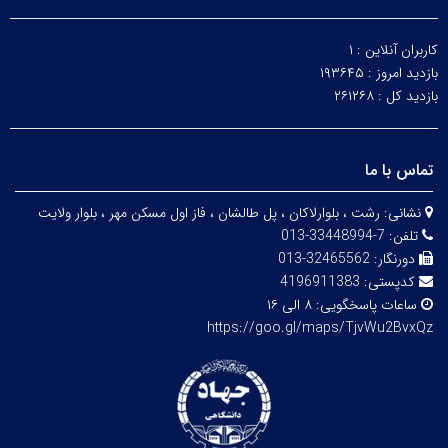
کاربران آنلاین :
۱
بازدید امروز :
۱۹۳۶۴۵
بازدید کل :
۲۶۱۲۶۸
تماس با ما
نشانی:
رشت ، بلوارلاکان ، پل طالشان ، فاز اول مسکن مهر ، بلوار ولایت
تلفن:
7-33448994-013
دورنگار:
32465562-013
کدپستی:
4196911383
ساعات پاسخگویی:
۸ الی ۱۶
https://goo.gl/maps/TjvWu2BvxQz