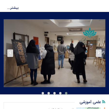
سرپرست موسسه آموزش عالی غیر دولتی ـ غیرانتفاعی
بیشتر...
جهاددانشگاهی استان گیلان منصوب شد.
۲۶ خرداد ۱۴۰۴ | ۱۲:۰۳
پیام‌ رئیس جهاددانشگاهی در پی شهادت دانشمند جهادگر دکتر
محمد مهدی طهرا...
تاپ خبر
آخرین اخبار
فرهنگی
دانشجویی
۲۶ خرداد ۱۴۰۴ | ۱۱:۵۷
شهادت عضو سابق هیأت ممیزه جهاددانشگاهی
تاپ خبر
آخرین اخبار
فرهنگی
دانشجویی
 و تصاویر یادگاری کارکنان گرامی
نمایشگاه گروهی آثار فونت قلم فارسی و تا
 مدیران موسسه و سفره
دانشجویان موسسه
علمی آموزشی