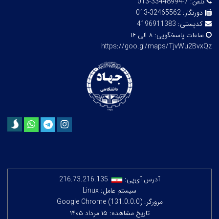
تلفن:
7-33448994-013
دورنگار:
32465562-013
کدپستی:
4196911383
ساعات پاسخگویی:
۸ الی ۱۶
https://goo.gl/maps/TjvWu2BvxQz
آدرس آی‌پی:
216.73.216.135
سیستم عامل: Linux
مرورگر: Google Chrome (131.0.0.0)
تاریخ مشاهده: ۱۵ مرداد ۱۴۰۵