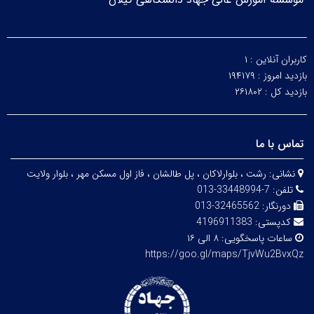
کاربران آنلاین :
۱
بازدید امروز :
۱۹۴۱۷۹
بازدید کل :
۲۶۱۸۰۲
تماس با ما
نشانی:
رشت ، بلوارلاکان ، پل طالشان ، فاز اول مسکن مهر ، بلوار ولایت
تلفن:
7-33448994-013
دورنگار:
32465562-013
کدپستی:
4196911383
ساعات پاسخگویی:
۸ الی ۱۶
https://goo.gl/maps/TjvWu2BvxQz