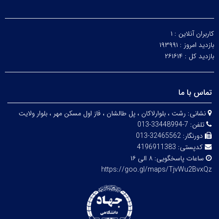
کاربران آنلاین :
۱
بازدید امروز :
۱۹۳۹۹۱
بازدید کل :
۲۶۱۶۱۴
تماس با ما
نشانی:
رشت ، بلوارلاکان ، پل طالشان ، فاز اول مسکن مهر ، بلوار ولایت
تلفن:
7-33448994-013
دورنگار:
32465562-013
کدپستی:
4196911383
ساعات پاسخگویی:
۸ الی ۱۶
https://goo.gl/maps/TjvWu2BvxQz