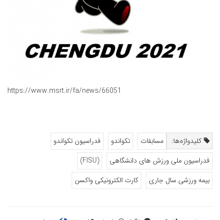
https://www.msrt.ir/fa/news/66051
کلیدواژه‌ها:
مسابقات
تکواندو
فدراسیون تکواندو
فدراسیون ملی ورزش های دانشگاهی
(FISU)
بیمه ورزشی سال جاری
کارت الکترونیکی واکسن