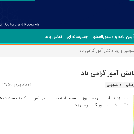
آیین نامه و دستورالعملها
چندرسانه ای
تماس با ما
تعداد بازدید:۳۷۵
هنگی
دانشجویی
سیــزدهم آبـــــان ماه روز تــسخیر لانه جــاسوسی آمریــــکا به دست دانشـــ
دانــــش آمـــوز گــــرامی باد.