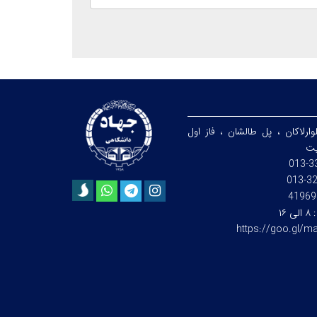
ارلاکان ، پل طالشان ، فاز اول
یت
32
41969
:
۸ الی ۱۶
https://goo.gl/