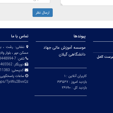
ارسال نظر
پیوندها
تماس با ما
نشانی:
رشت ، بلو
موسسه آموزش عالی جهاد
مسکن مهر ، بلوار ولا
دانشگاهی گیلان
رست کامل
تلفن:
7-33448994-013
دورنگار:
465562-013
کدپستی:
11383
کاربران آنلاین :
۱
ساعات پاسخگویی
بازدید امروز :
۱۹۳۵۶۷
maps/TjvWu2BvxQz
بازدید کل :
۲۶۱۱۹۰