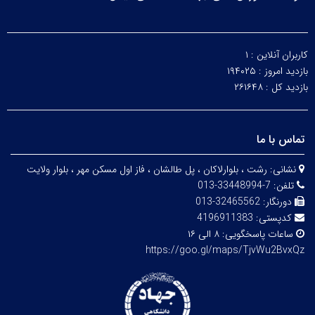
کاربران آنلاین :
۱
بازدید امروز :
۱۹۴۰۲۵
بازدید کل :
۲۶۱۶۴۸
تماس با ما
نشانی:
رشت ، بلوارلاکان ، پل طالشان ، فاز اول مسکن مهر ، بلوار ولایت
تلفن:
7-33448994-013
دورنگار:
32465562-013
کدپستی:
4196911383
ساعات پاسخگویی:
۸ الی ۱۶
https://goo.gl/maps/TjvWu2BvxQz