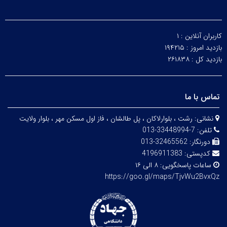
کاربران آنلاین :
۱
بازدید امروز :
۱۹۴۲۱۵
بازدید کل :
۲۶۱۸۳۸
تماس با ما
نشانی:
رشت ، بلوارلاکان ، پل طالشان ، فاز اول مسکن مهر ، بلوار ولایت
تلفن:
7-33448994-013
دورنگار:
32465562-013
کدپستی:
4196911383
ساعات پاسخگویی:
۸ الی ۱۶
https://goo.gl/maps/TjvWu2BvxQz