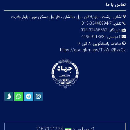
تماس با ما
نشانی:
رشت ، بلوارلاکان ، پل طالشان ، فاز اول مسکن مهر ، بلوار ولایت
تلفن:
7-33448994-013
دورنگار:
32465562-013
کدپستی:
4196911383
ساعات پاسخگویی:
۸ الی ۱۶
https://goo.gl/maps/TjvWu2BvxQz
آدرس آی‌پی:
216.73.217.34